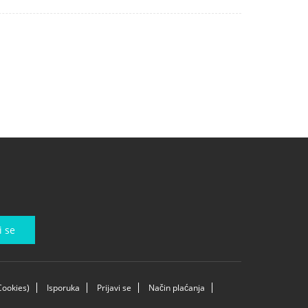
i se
Cookies)
Isporuka
Prijavi se
Način plaćanja