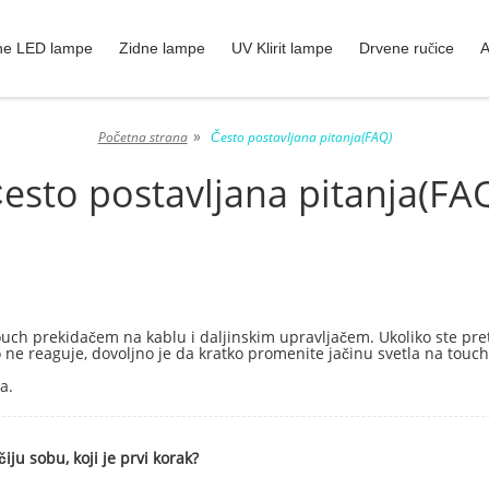
ne LED lampe
Zidne lampe
UV Klirit lampe
Drvene ručice
A
»
Početna strana
Često postavljana pitanja(FAQ)
esto postavljana pitanja(FA
uch prekidačem na kablu i daljinskim upravljačem. Ukoliko ste pre
o ne reaguje, dovoljno je da kratko promenite jačinu svetla na touc
a.
ju sobu, koji je prvi korak?