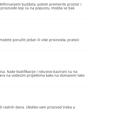
a definisanjem budžeta, potom premerite prostor i
e proizvode koji su na popustu, možda se baš
ožete poručiti jedan ili više proizvoda, prateći
 Naše kvalifikacije i iskustvo bazirani su na
rijera na vodećim projektima kako na domaćem tako
 10 radnih dana. Ukoliko vam proizvod treba u