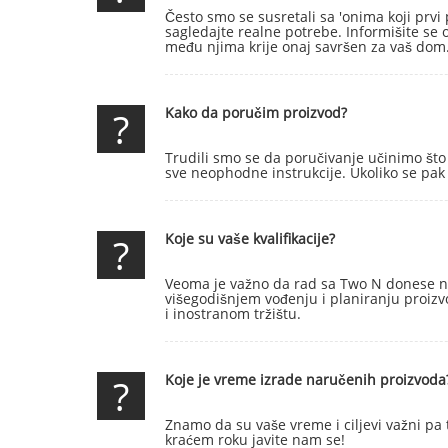
Često smo se susretali sa 'onima koji prvi
sagledajte realne potrebe. Informišite se
među njima krije onaj savršen za vaš dom
?
Kako da poručim proizvod?
Trudili smo se da poručivanje učinimo što 
sve neophodne instrukcije. Ukoliko se pa
?
Koje su vaše kvalifikacije?
Veoma je važno da rad sa Two N donese naj
višegodišnjem vođenju i planiranju proizv
i inostranom tržištu.
?
Koje je vreme izrade naručenih proizvoda
Znamo da su vaše vreme i ciljevi važni pa 
kraćem roku javite nam se!