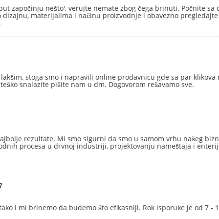
 put započinju nešto', verujte nemate zbog čega brinuti. Počnite s
 o dizajnu, materijalima i načinu proizvodnje i obavezno pregledajt
.
lakšim, stoga smo i napravili online prodavnicu gde sa par klikova m
k teško snalazite pišite nam u dm. Dogovorom rešavamo sve.
bolje rezultate. Mi smo sigurni da smo u samom vrhu našeg biznisa.
odnih procesa u drvnoj industriji, projektovanju nameštaja i ente
?
tako i mi brinemo da budemo što efikasniji. Rok isporuke je od 7 -