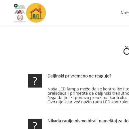
Noć
Č
?
Daljinski privremeno ne reaguje?
Naša LED lampa može da se kontroliše i to
prekidača i primetite da daljinski trenutn
čega daljinski ponovo preuzima kontrolu.
Ovo nije kvar već način rada LED kontroler
?
Nikada ranije nismo birali nameštaj za deči