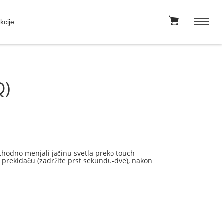
kcije
Q)
thodno menjali jačinu svetla preko touch
h prekidaču (zadržite prst sekundu-dve), nakon