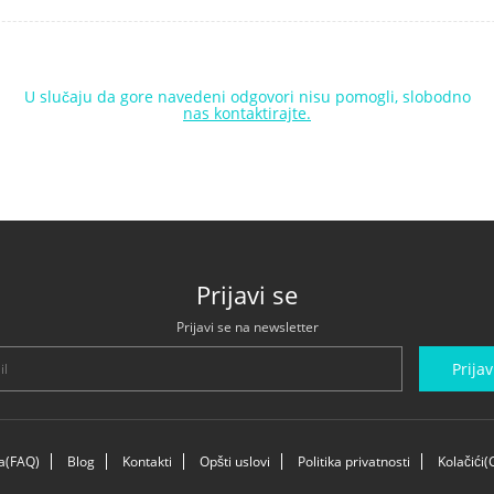
U slučaju da gore navedeni odgovori nisu pomogli, slobodno
nas kontaktirajte.
Prijavi se
Prijavi se na newsletter
Prijav
ja(FAQ)
Blog
Kontakti
Opšti uslovi
Politika privatnosti
Kolačići(