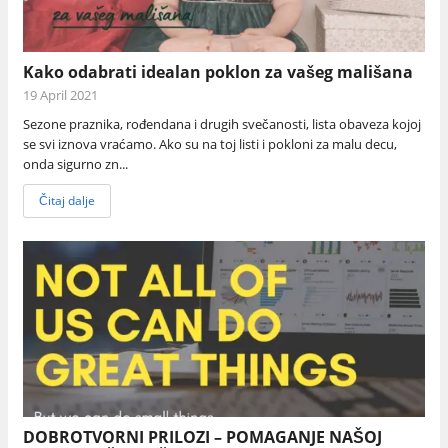
Kako odabrati idealan poklon za vašeg mališana
19 April 2021
Sezone praznika, rođendana i drugih svečanosti, lista obaveza kojoj
se svi iznova vraćamo. Ako su na toj listi i pokloni za malu decu,
onda sigurno zn...
Čitaj dalje
DOBROTVORNI PRILOZI – POMAGANJE NAŠOJ