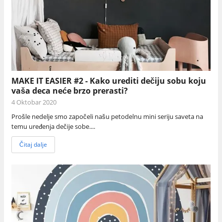
MAKE IT EASIER #2 - Kako urediti dečiju sobu koju
vaša deca neće brzo prerasti?
4 Oktobar 2020
Prošle nedelje smo započeli našu petodelnu mini seriju saveta na
temu uređenja dečije sobe....
Čitaj dalje