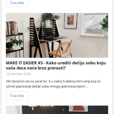
Čitaj dalje
MAKE IT EASIER #3 - Kako urediti dečiju sobu koju
vaša deca neće brzo prerasti?
12 Oktobar 2020
Ok! Spremni ste za savet br. 3 u našoj 5-delnoj mini seriji koji će
učiniti planiranje dečije sobe mnogo jednostavnijim?...
Čitaj dalje