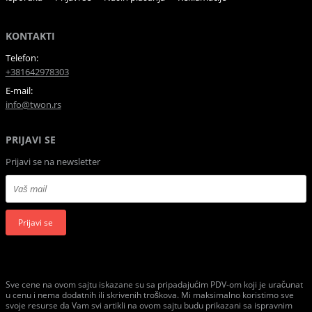
KONTAKTI
Telefon:
+381642978303
E-mail:
info@twon.rs
PRIJAVI SE
Prijavi se na newsletter
Prijavi se
Sve cene na ovom sajtu iskazane su sa pripadajućim PDV-om koji je uračunat
u cenu i nema dodatnih ili skrivenih troškova. Mi maksimalno koristimo sve
svoje resurse da Vam svi artikli na ovom sajtu budu prikazani sa ispravnim