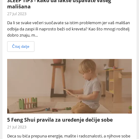
SLEEP TIPS - kako da lakše uspavate vašeg
mališana
27 Jul 2023
Da li se svake večeri suočavate sa istim problemom jer vaš mališan
odbija da zaspi ili naprosto beži od kreveta? Kao što mnogi roditelj
dobro znaju, m...
Čitaj dalje
5 Feng Shui pravila za uređenje dečije sobe
21 Jul 2023
Deca su bića prepuna energije, mašte i radoznalosti, a njihove sobe