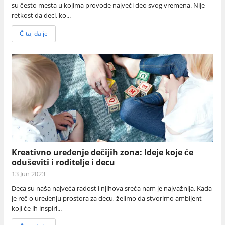
su često mesta u kojima provode najveći deo svog vremena. Nije
retkost da deci, ko...
Čitaj dalje
Kreativno uređenje dečijih zona: Ideje koje će
oduševiti i roditelje i decu
13 Jun 2023
Deca su naša najveća radost i njihova sreća nam je najvažnija. Kada
je reč o uređenju prostora za decu, želimo da stvorimo ambijent
koji će ih inspiri...