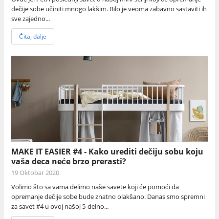
dečije sobe učiniti mnogo lakšim. Bilo je veoma zabavno sastaviti ih
sve zajedno...
Čitaj dalje
MAKE IT EASIER #4 - Kako urediti dečiju sobu koju
vaša deca neće brzo prerasti?
19 Oktobar 2020
Volimo što sa vama delimo naše savete koji će pomoći da
opremanje dečije sobe bude znatno olakšano. Danas smo spremni
za savet #4 u ovoj našoj 5-delno...