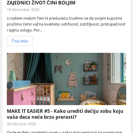
ZAJEDNICI ŽIVOT ČINI BOLJIM
18 Decembar 2020
U našem malom Two N preduzeću trudimo se da svojim kupcima
pružimo četiri važna kvaliteta: održivost, izdržljivost, pristupačnost
i sjajnu uslugu. Por...
Čitaj dalje
MAKE IT EASIER #5 - Kako urediti dečiju sobu koju
vaša deca neće brzo prerasti?
26 Oktobar 2020
Ovde je! Peti i poslednji savet u našoj mini-seriji koji će opremanje