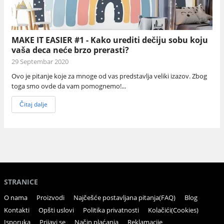
MAKE IT EASIER #1 - Kako urediti dečiju sobu koju
vaša deca neće brzo prerasti?
29 Septembar 2020
Ovo je pitanje koje za mnoge od vas predstavlja veliki izazov. Zbog
toga smo ovde da vam pomognemo!...
Čitaj dalje
STRANICE
O nama
Proizvodi
Najčešće postavljana pitanja(FAQ)
Blog
Kontakti
Opšti uslovi
Politika privatnosti
Kolačići(Cookies)
Isporuka
Prijavi se
Način plaćanja
Reklamacije