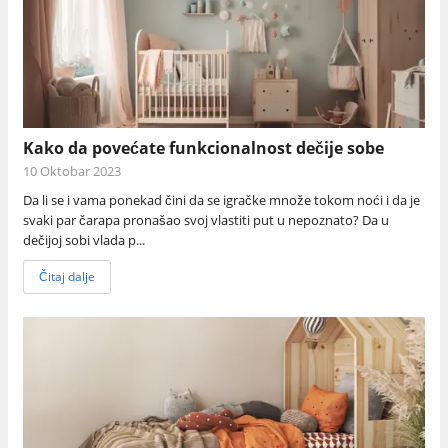
Kako da povećate funkcionalnost dečije sobe
10 Oktobar 2023
Da li se i vama ponekad čini da se igračke množe tokom noći i da je
svaki par čarapa pronašao svoj vlastiti put u nepoznato? Da u
dečijoj sobi vlada p...
Čitaj dalje