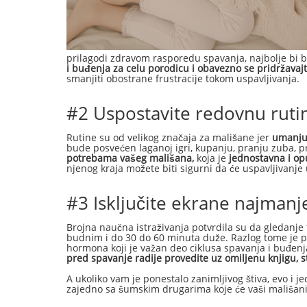
prilagodi zdravom rasporedu spavanja, najbolje bi 
i buđenja za celu porodicu i obavezno se pridržavajt
smanjiti obostrane frustracije tokom uspavljivanja.
#2 Uspostavite redovnu ruti
Rutine su od velikog značaja za mališane jer
umanjuj
bude posvećen laganoj igri, kupanju, pranju zuba, pri
potrebama vašeg mališana,
koja je
jednostavna i op
njenog kraja možete biti sigurni da će uspavljivanje
#3 Isključite ekrane najmanj
Brojna naučna istraživanja potvrdila su da gledanje t
budnim i do 30 do 60 minuta duže. Razlog tome je pl
hormona koji je važan deo ciklusa spavanja i buđenja
pred spavanje radije provedite uz omiljenu knjigu, str
A ukoliko vam je ponestalo zanimljivog štiva, evo i 
zajedno sa šumskim drugarima koje će vaši mališani 