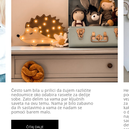
Često sam bila u prilici da čujem različite
He
nedoumice oko odabira rasvete za dečije
po
sobe. Zato delim sa vama par ključnih
ve
saveta na ovu temu. Nama je bilo zabavno
za 
da ih sastavimo a vama će nadam se
ka
pomoći barem malo.
o 
na
sa
de
ČITAJ DALJE