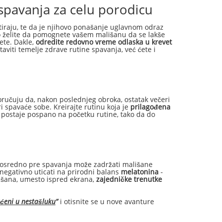
spavanja za celu porodicu
itiraju, te da je njihovo ponašanje uglavnom odraz
ko želite da pomognete vašem mališanu da se lakše
ete. Dakle,
odredite redovno vreme odlaska u krevet
aviti temelje zdrave rutine spavanja, već ćete i
oručuju da, nakon poslednjeg obroka, ostatak večeri
i spavaće sobe. Kreirajte rutinu koja je
prilagođena
i postaje pospano na početku rutine, tako da do
 neposredno pre spavanja može zadržati mališane
 negativno uticati na prirodni balans
melatonina
-
lišana, umesto ispred ekrana,
zajedničke trenutke
vaćeni u nestašluku
”
i otisnite se u nove avanture