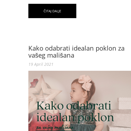
ČITAJ DALJE
Kako odabrati idealan poklon za
vašeg mališana
19 April 2021