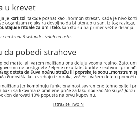
a u krevet
ja je
kortizol
, takođe poznat kao „hormon stresa“. Kada je nivo korti
a se organizam relaksira dovoljno da bi utonuo u san. Iz tog razloga,
uštajuće rituale za um i telo,
kao što su na primer vežbe disanja:
 i na kraju 6 sekundi - izdah na usta
.
 da pobedi strahove
lod mašte, ali vašem mališanu ona deluju veoma realno. Zato, umes
govorom ne postignete željene rezultate, budite kreativni i pronađ
 vašeg deteta da čuva noćnu stražu ili poprskajte sobu „monstrum 
ća čudovišta koja vrebaju iz mraka, već će i vašem detetu pomoći d
 mališana jer kombinuju funkcionalnost savremene tehnologije i pr
 čak i sa likovima iz omiljene priče za laku noć kao što su
Jež Joca i
 poklon darovati 10% popusta na prvu kupovinu.
Istražite Two N