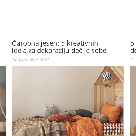
Čarobna jesen: 5 kreativnih
5
ideja za dekoraciju dečije sobe
d
14 Septembar 2023
21