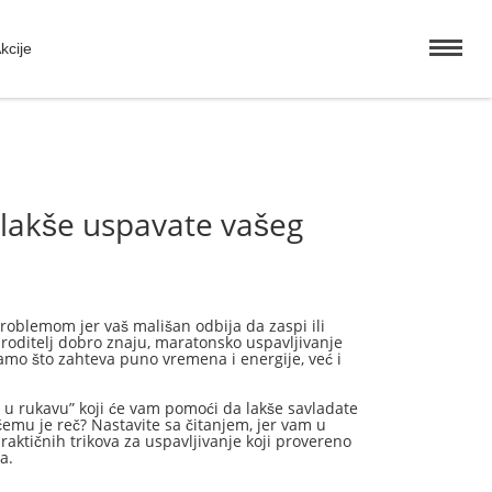
kcije
 lakše uspavate vašeg
problemom jer vaš mališan odbija da zaspi ili
roditelj dobro znaju, maratonsko uspavljivanje
amo što zahteva puno vremena i energije, već i
va u rukavu” koji će vam pomoći da lakše savladate
 čemu je reč? Nastavite sa čitanjem, jer vam u
ktičnih trikova za uspavljivanje koji provereno
a.