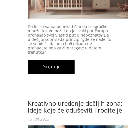
Da li se i vama ponekad čini da se igračke
množe tokom noći i da je svaki par čarapa
pronašao svoj vlastiti put u nepoznato? Da
u dečijoj sobi vlada princip "gde se nađe, tu
se snađe" i da ama baš nikada ne
pronađete ono za čim tragate u datom
trenutku?
ČITAJ DALJE
Kreativno uređenje dečijih zona:
Ideje koje će oduševiti i roditelje
i decu
13 Jun 2023