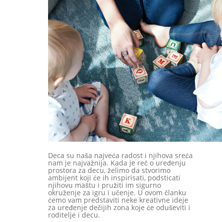
Deca su naša najveća radost i njihova sreća
nam je najvažnija. Kada je reč o uređenju
prostora za decu, želimo da stvorimo
ambijent koji će ih inspirisati, podsticati
njihovu maštu i pružiti im sigurno
okruženje za igru i učenje. U ovom članku
ćemo vam predstaviti neke kreativne ideje
za uređenje dečijih zona koje će oduševiti i
roditelje i decu.