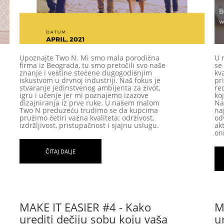
Upoznajte Two N. Mi smo mala porodična
U 
firma iz Beograda, tu smo pretočili svo naše
se
znanje i veštine stečene dugogodišnjim
kva
iskustvom u drvnoj industriji. Naš fokus je
pr
stvaranje jedinstvenog ambijenta za život,
re
igru i učenje jer mi poznajemo izazove
ko
dizajniranja iz prve ruke. U našem malom
Na
Two N preduzeću trudimo se da kupcima
naj
pružimo četiri važna kvaliteta: održivost,
od
izdržljivost, pristupačnost i sjajnu uslugu.
ak
on
ČITAJ DALJE
MAKE IT EASIER #4 - Kako
M
urediti dečiju sobu koju vaša
u