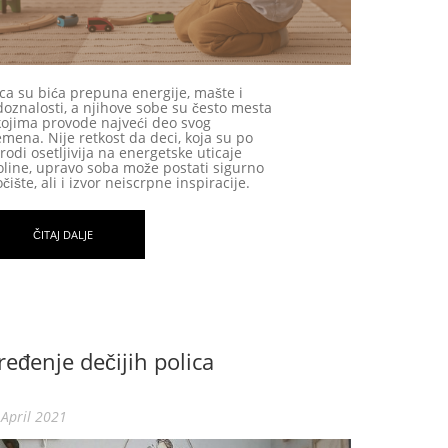
ca su bića prepuna energije, mašte i
doznalosti, a njihove sobe su često mesta
kojima provode najveći deo svog
emena. Nije retkost da deci, koja su po
irodi osetljivija na energetske uticaje
oline, upravo soba može postati sigurno
čište, ali i izvor neiscrpne inspiracije.
ČITAJ DALJE
ređenje dečijih polica
 April 2021