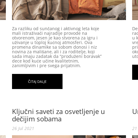
Za razliku od sunčanog i aktivnog leta koje
De
mali istraživači najradije provode na
ra
otvorenom, jesen je kao stvorena za igru i
u 
uživanje u toploj kućnoj atmosferi. Ova
vr
promena dinamike sa sobom donosi i niz
pr
novina za mališane, ali i za roditelje, koji
ok
sada imaju zadatak da “produženi boravak”
uto
dece kod kuće učine kvalitetnim,
zanimljivim i pre svega prijatnim.
ČITAJ DALJE
Ključni saveti za osvetljenje u
U
dečijim sobama
26 Jul 2021
21