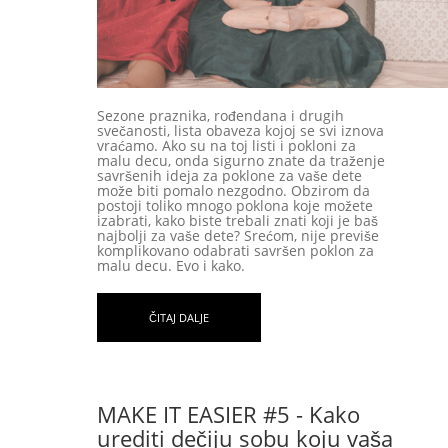
Sezone praznika, rođendana i drugih
svečanosti, lista obaveza kojoj se svi iznova
vraćamo. Ako su na toj listi i pokloni za
malu decu, onda sigurno znate da traženje
savršenih ideja za poklone za vaše dete
može biti pomalo nezgodno. Obzirom da
postoji toliko mnogo poklona koje možete
izabrati, kako biste trebali znati koji je baš
najbolji za vaše dete? Srećom, nije previše
komplikovano odabrati savršen poklon za
malu decu. Evo i kako.
ČITAJ DALJE
MAKE IT EASIER #5 - Kako
urediti dečiju sobu koju vaša