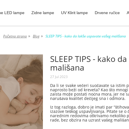
ne LED lampe
Zidne lampe
UV Klirit lampe
Drvene ručice
A
»
»
Početna strana
Blog
SLEEP TIPS - kako da lakše uspavate vašeg mališana
SLEEP TIPS - kako da
mališana
27 Jul 2023
Da li se svake večeri suočavate sa istim 
naprosto beži od kreveta? Kao što mnogi 
zaista može postati noćna mora, jer ne s
narušava kvalitet dečijeg sna i odmora.
Iz tog razloga, dobro je imati par “štiho
izazove teškog uspavljivanja. Pitate se o
narednim redovima otkrivamo nekoliko pra
rade, bez obzira na uzrast vašeg mališan