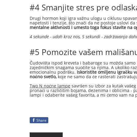
#4 Smanjite stres pre odlask
Drugi hormon koji igra važnu ulogu u ciklusu spavan
napetosti i tenzije, što znači da ne postoje uslovi d
mentalne aktivnosti i umesto toga fokus stavite na op
4 sekunde - udah kroz nos, 5 sekundi - zadržavanja daha
#5 Pomozite vašem mališanu
Čudovišta ispod kreveta i babaroge su možda samo p
zajedničkim snagama suočite sa njima. A ukoliko raz
emocionalnu podršku.
Iskoristite omiljenu igračku
noćno svetlo,
koje ne samo da će rasterati zastrašuju
Two N noćne lampe
savršen su izbor za kutak vašeg
pronaći u različitim bojama, dezenima i oblicima - pa
lampi i odaberite vašeg favorita, a mi ćemo vam na
Share