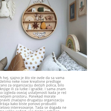
h hej, sjajno je što ste ovde da sa vama
delimo neke nove kreativne predloge
zano za organizaciju dečijih polica, bilo
knjige ili za lutke i igračke. I sama znam
ko izgleda osećaj ustaljenosti kada je reč
dečijem prostoru. Ponekad morate
praviti značajno drugačiju organizaciju
držaja kako biste ponovo probudili
tetovo interesovanje. Tada se događa ne