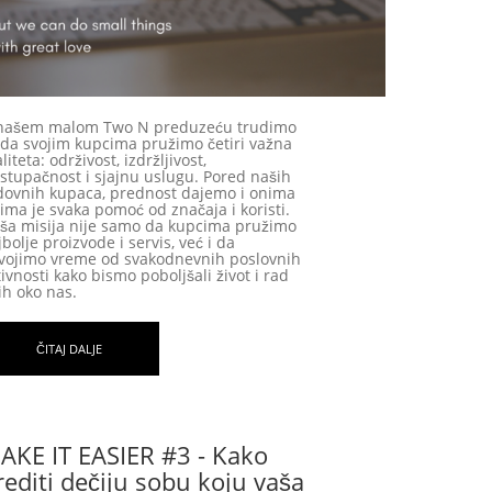
našem malom Two N preduzeću trudimo
 da svojim kupcima pružimo četiri važna
liteta: održivost, izdržljivost,
istupačnost i sjajnu uslugu. Pored naših
dovnih kupaca, prednost dajemo i onima
jima je svaka pomoć od značaja i koristi.
ša misija nije samo da kupcima pružimo
bolje proizvode i servis, već i da
vojimo vreme od svakodnevnih poslovnih
tivnosti kako bismo poboljšali život i rad
ih oko nas.
ČITAJ DALJE
AKE IT EASIER #3 - Kako
rediti dečiju sobu koju vaša