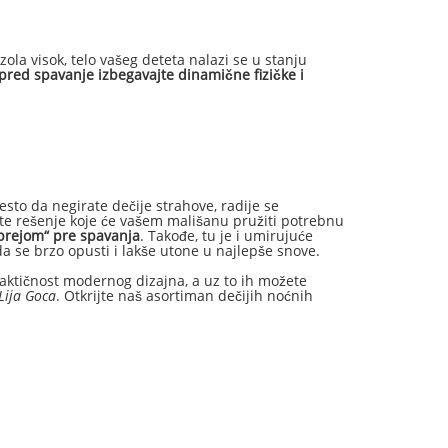
zola visok, telo vašeg deteta nalazi se u stanju
pred spavanje izbegavajte dinamične fizičke i
to da negirate dečije strahove, radije se
ite rešenje koje će vašem mališanu pružiti potrebnu
sprejom“ pre spavanja
. Takođe, tu je i umirujuće
a se brzo opusti i lakše utone u najlepše snove.
aktičnost modernog dizajna, a uz to ih možete
 Lija Goca
. Otkrijte naš asortiman dečijih noćnih